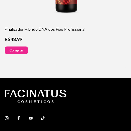
Finalizador Híbrido DNA dos Fios Profissional
Sh
R$48,99
R
Comprar