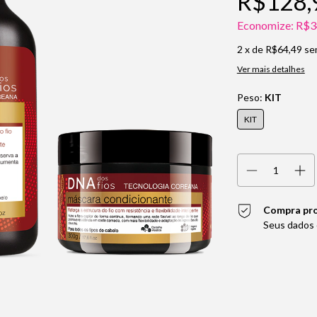
R$128,
Economize:
R$3
2
x de
R$64,49
se
Ver mais detalhes
Peso:
KIT
KIT
Compra pr
Seus dados 
Entregas para o CEP: