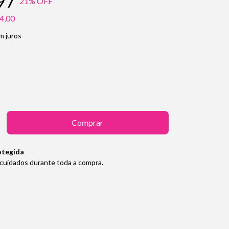
97
21
% OFF
4,00
m juros
otegida
cuidados durante toda a compra.
Alterar CEP
Calcular