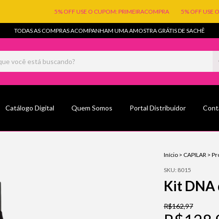
5% OFF USE O CUPOM: PRIMEIRACOMPRA
5% OFF USE O CUPOM:
TODAS AS COMPRAS ACOMPANHAM UMA AMOSTRA GRÁTIS DE SACHÊ
Catálogo Digital
Quem Somos
Portal Distribuidor
Cont
Início
>
CAPILAR
>
Pr
SKU:
8015
Kit DNA 
R$162,97