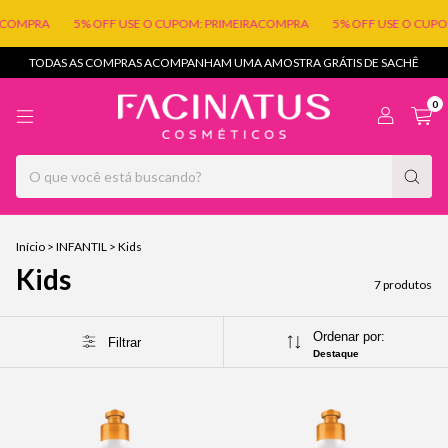
COMPRA
5% OFF USE O CUPOM: PRIMEIRACOMPRA
5% OFF USE O CUPOM
TODAS AS COMPRAS ACOMPANHAM UMA AMOSTRA GRÁTIS DE SACHÊ
0
Início
>
INFANTIL
>
Kids
Kids
7 produtos
Ordenar por:
Filtrar
Destaque