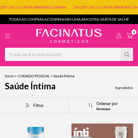
FF USE O CUPOM: PRIMEIRACOMPRA
5% OFF USE O CUPOM: PRIMEIRACOM
TODAS AS COMPRAS ACOMPANHAM UMA AMOSTRA GRÁTIS DE SACHÊ
0
Início
>
CUIDADO PESSOAL
>
Saúde Íntima
Saúde Íntima
8 produtos
Ordenar por:
Filtrar
Destaque