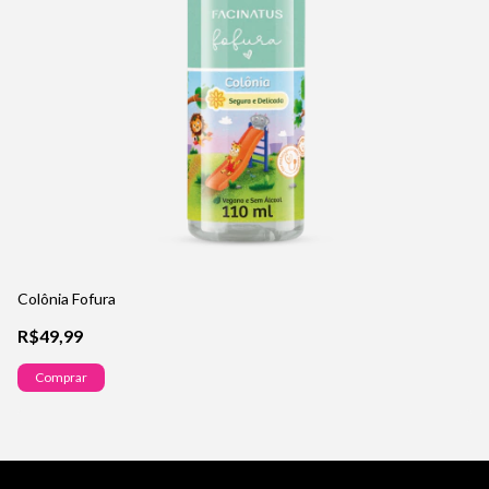
Colônia Fofura
Co
R$49,99
R
Comprar