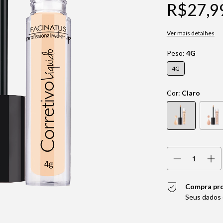
R$27,9
Ver mais detalhes
Peso:
4G
4G
Cor:
Claro
Compra pr
Seus dados 
Entregas para o CEP: