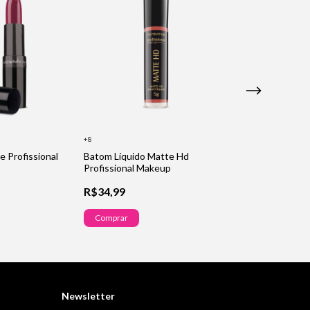
Sérum De Cresci
+8
Sobrancelhas Pr
e Profissional
Batom Líquido Matte Hd
Makeup
Profissional Makeup
R$39,99
R$34,99
Comprar
Comprar
Newsletter