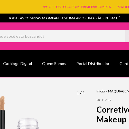
5% OFF USE O CUPOM: PRIMEIRACOMPRA
5% OFF USE O
TODAS AS COMPRAS ACOMPANHAM UMA AMOSTRA GRÁTIS DE SACHÊ
Catálogo Digital
Quem Somos
Portal Distribuidor
Cont
Início
>
MAQUIAGE
1
/
4
SKU:
958
Corretiv
Makeup