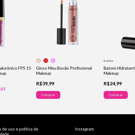
6 cores
alurônico FPS 15
Gloss Meu Bocão Profissional
Batom Hidratant
keup
Makeup
Makeup
R$39,99
R$24,99
OFF
Comprar
Comprar
 de uso e politica de
Instagram
idade