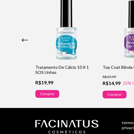
 SOS Unhas
Tratamento De Cálcio 10 X 1
Top Coat Blinda
SOS Unhas
R$19,99
R$19,99
R$14,99
25
% 
Comprar
Comprar
termos
privac