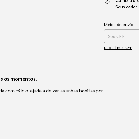
Compra pr
Seus dados 
Entregas para o CEP:
Meios de envio
Não sei meu CEP
dos os momentos.
da com cálcio, ajuda a deixar as unhas bonitas por