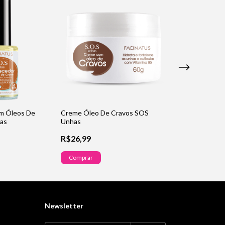
om Óleos De
Creme Óleo De Cravos SOS
Óleo De Cravos
as
Unhas
R$26,99
R$26,99
Comprar
Comprar
Newsletter