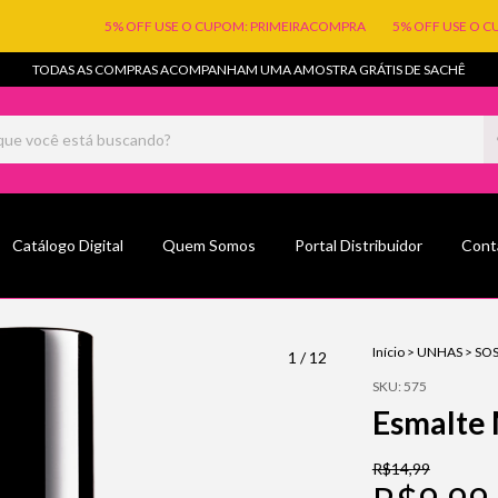
5% OFF USE O CUPOM: PRIMEIRACOMPRA
5% OFF USE O CUPO
TODAS AS COMPRAS ACOMPANHAM UMA AMOSTRA GRÁTIS DE SACHÊ
Catálogo Digital
Quem Somos
Portal Distribuidor
Cont
Início
>
UNHAS
>
SOS
1
/
12
SKU:
575
Esmalte 
R$14,99