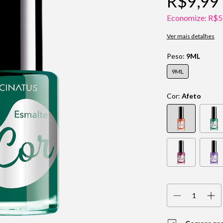
R$9,99
Economize:
R$5
Ver mais detalhes
Peso:
9ML
9ML
Cor:
Afeto