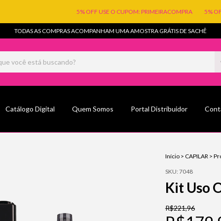
5% OFF USE O CUPOM: PRIMEIRACOMPRA
5% OFF USE O 
TODAS AS COMPRAS ACOMPANHAM UMA AMOSTRA GRÁTIS DE SACHÊ
Catálogo Digital
Quem Somos
Portal Distribuidor
Cont
Início
>
CAPILAR
>
Pr
SKU:
7048
Kit Uso O
R$221,96