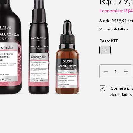
R$179,
Economize:
R$4
3
x de
R$59,99
se
Ver mais detalhes
Peso:
KIT
KIT
Compra pr
Seus dados 
Entregas para o CEP: