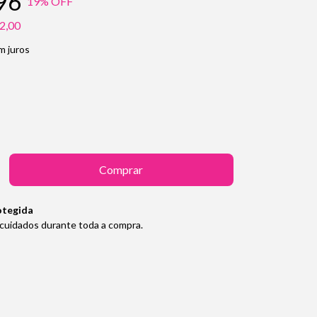
96
19
% OFF
2,00
m juros
otegida
cuidados durante toda a compra.
Alterar CEP
Calcular