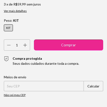
3
x de
R$59,99
sem juros
Ver mais detalhes
Peso:
KIT
KIT
Compra protegida
Seus dados cuidados durante toda a compra.
Entregas para o CEP:
Alterar CEP
Meios de envio
Calcular
Não sei meu CEP