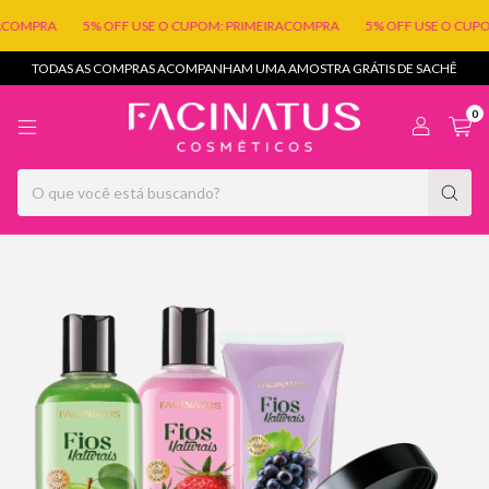
PRA
5% OFF USE O CUPOM: PRIMEIRACOMPRA
5% OFF USE O CUPOM: P
TODAS AS COMPRAS ACOMPANHAM UMA AMOSTRA GRÁTIS DE SACHÊ
0