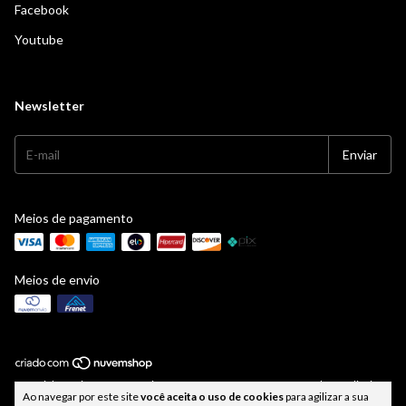
Facebook
Youtube
Newsletter
Meios de pagamento
Meios de envio
Copyright Facinatus Cosméticos - 43382179000100 - 2026. Todos os direitos
Ao navegar por este site
você aceita o uso de cookies
para agilizar a sua
reservados.