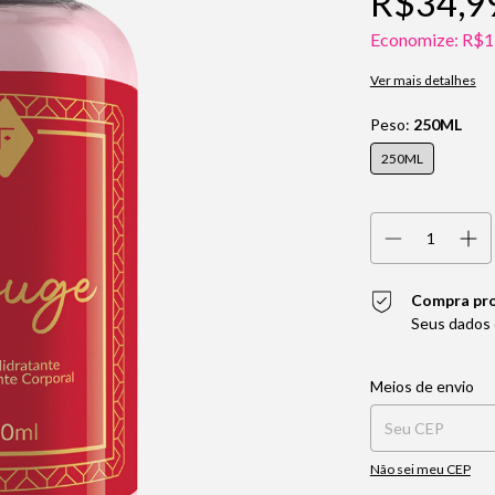
R$34,9
Economize:
R$1
Ver mais detalhes
Peso:
250ML
250ML
Compra pr
Seus dados 
Entregas para o CEP:
Meios de envio
Não sei meu CEP