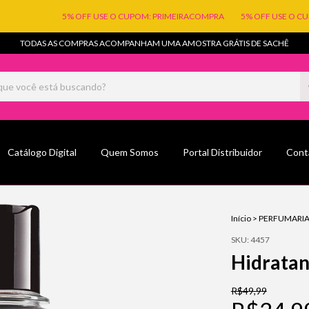
5% OFF USE O CUPOM: PRIMEIRACOMPRA
5% OFF USE O CUPO
TODAS AS COMPRAS ACOMPANHAM UMA AMOSTRA GRÁTIS DE SACHÊ
Catálogo Digital
Quem Somos
Portal Distribuidor
Cont
Início
>
PERFUMARI
SKU:
4457
Hidratan
R$49,99