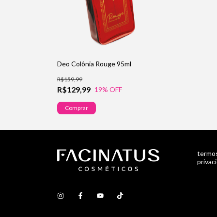
Deo Colônia Rouge 95ml
R$159,99
R$129,99
19
% OFF
termos
privac