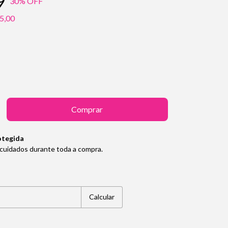
9
30
% OFF
5,00
otegida
cuidados durante toda a compra.
Alterar CEP
Calcular