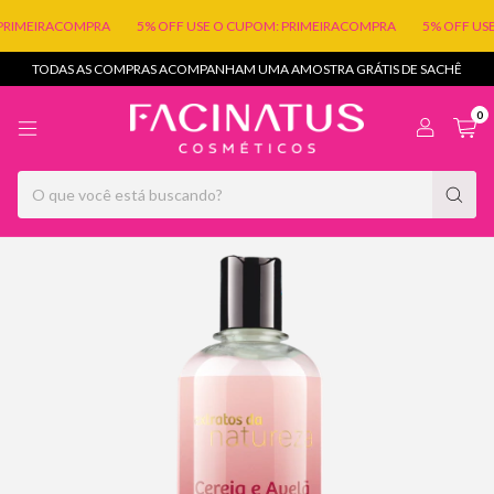
RIMEIRACOMPRA
5% OFF USE O CUPOM: PRIMEIRACOMPRA
5% OFF USE
TODAS AS COMPRAS ACOMPANHAM UMA AMOSTRA GRÁTIS DE SACHÊ
0