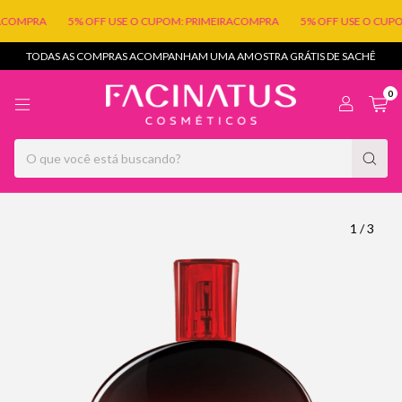
PRA
5% OFF USE O CUPOM: PRIMEIRACOMPRA
5% OFF USE O CUPOM: P
TODAS AS COMPRAS ACOMPANHAM UMA AMOSTRA GRÁTIS DE SACHÊ
0
1
/
3