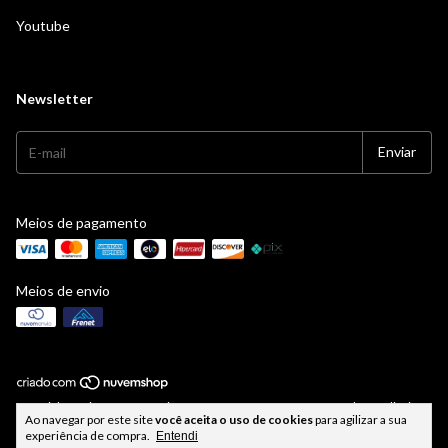
Youtube
Newsletter
Meios de pagamento
Meios de envio
Copyright Facinatus Cosméticos - 43382179000100 - 2026. Todos os direitos
Ao navegar por este site
você aceita o uso de cookies
para agilizar a sua
reservados.
experiência de compra.
Entendi