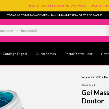
5% OFF USE O CUPOM: PRIMEIRACOMPRA
5% OFF USE O CUPOM:
TODAS AS COMPRAS ACOMPANHAM UMA AMOSTRA GRÁTIS DE SACHÊ
Catálogo Digital
Quem Somos
Portal Distribuidor
Cont
Início
>
CORPO
>
Bom
SKU:
4321
Gel Mas
Doutor