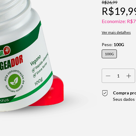
R$26,99
R$19,9
Economize:
R$7
Ver mais detalhes
Peso:
100G
100G
Compra pr
Seus dados 
Entregas para o CEP: