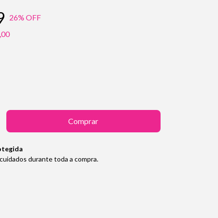
9
26
% OFF
,00
otegida
cuidados durante toda a compra.
Alterar CEP
Calcular