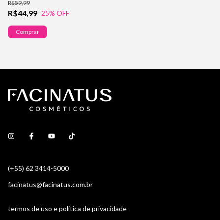
R$59,99
R
R$44,99
25
% OFF
(+55) 62 3414-5000
facinatus@facinatus.com.br
termos de uso e politica de privacidade