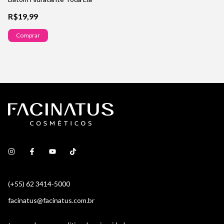
R$19,99
R
Comprar
(+55) 62 3414-5000
facinatus@facinatus.com.br